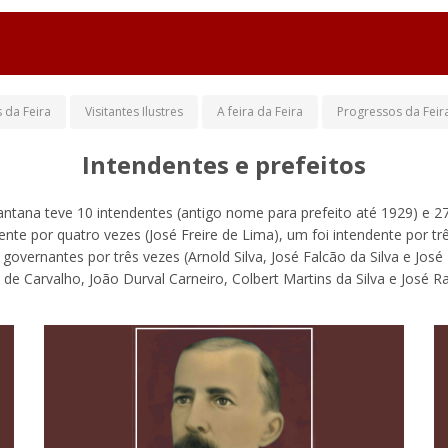
 da Feira
Visitantes Ilustres
A feira da Feira
Progressos da Feir
Intendentes e prefeitos
 Santana teve 10 intendentes (antigo nome para prefeito até 1929) e 
dente por quatro vezes (José Freire de Lima), um foi intendente por t
governantes por três vezes (Arnold Silva, José Falcão da Silva e José
 de Carvalho, João Durval Carneiro, Colbert Martins da Silva e José