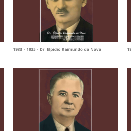
1933 - 1935 - Dr. Elpídio Raimundo da Nova
19