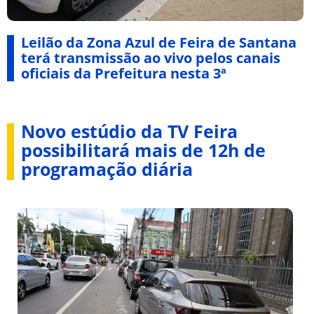
Leilão da Zona Azul de Feira de Santana
terá transmissão ao vivo pelos canais
oficiais da Prefeitura nesta 3ª
Novo estúdio da TV Feira
possibilitará mais de 12h de
programação diária