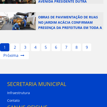
AVENIDA PRESIDENTE DUTRA
OBRAS DE PAVIMENTAÇÃO DE RUAS
NO JARDIM ACÁCIA CONFIRMAM
PRESENÇA DA PREFEITURA EM TODA A
CIDADE
1
2
3
4
5
6
7
8
9
Próxima
SECRETARIA MUNICIPAL
Infraestrutura
Contato