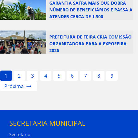
GARANTIA SAFRA MAIS QUE DOBRA
NÚMERO DE BENEFICIÁRIOS E PASSA A
ATENDER CERCA DE 1.300
AGRICULTORES EM FEIRA
PREFEITURA DE FEIRA CRIA COMISSÃO
ORGANIZADORA PARA A EXPOFEIRA
2026
1
2
3
4
5
6
7
8
9
Próxima
SECRETARIA MUNICIPAL
Secretário