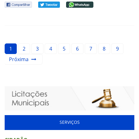
1
2
3
4
5
6
7
8
9
Próxima
SERVIÇOS