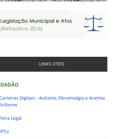
LINKS ÚTEIS
IDADÃO
Carteiras Digitais - Autismo, Fibromialgia e Anemia
lciforme
Feira Legal
IPTU