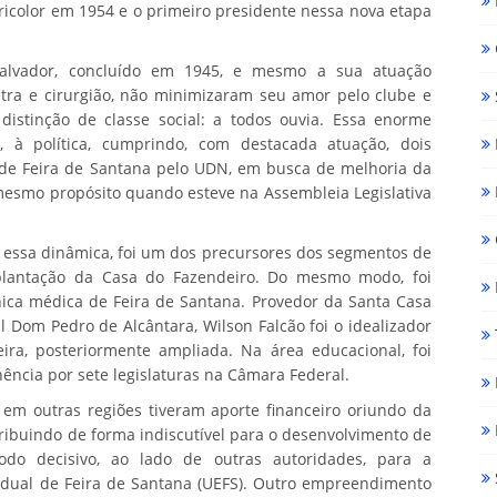
tricolor em 1954 e o primeiro presidente nessa nova etapa
alvador, concluído em 1945, e mesmo a sua atuação
etra e cirurgião, não minimizaram seu amor pelo clube e
istinção de classe social: a todos ouvia. Essa enorme
e, à política, cumprindo, com destacada atuação, dois
de Feira de Santana pelo UDN, em busca de melhoria da
mesmo propósito quando esteve na Assembleia Legislativa
 essa dinâmica, foi um dos precursores dos segmentos de
mplantação da Casa do Fazendeiro. Do mesmo modo, foi
nica médica de Feira de Santana. Provedor da Santa Casa
 Dom Pedro de Alcântara, Wilson Falcão foi o idealizador
ra, posteriormente ampliada. Na área educacional, foi
ncia por sete legislaturas na Câmara Federal.
e em outras regiões tiveram aporte financeiro oriundo da
ribuindo de forma indiscutível para o desenvolvimento de
o decisivo, ao lado de outras autoridades, para a
tadual de Feira de Santana (UEFS). Outro empreendimento