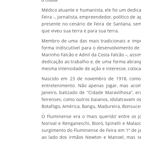
Médico atuante e humanista, ele foi um dedic
Feira -, jornalista, empreendedor, político de 
presente no cenário de Feira de Santana, sem
que viveu sua terra e para sua terra.
Membro de uma das mais tradicionais e impor
forma indiscutível para o desenvolvimento de s
Marinho Falcão e Adnil da Costa Falcão –, ass
dedicação ao trabalho e, de uma forma abrange
mesma intensidade de ação e interesse, coloc
Nascido em 23 de novembro de 1918, como o
entretenimento. Não apenas jogar, mas acomp
Janeiro, batizado de “Cidade Maravilhosa”, e
feirenses, como outros baianos, idolatravam o
Botafogo, América, Bangu, Madureira, Bonsucess
O Fluminense era o ‘mais querido’ entre os j
Norival e Renganeschi, Bioró, Spinelli e Mala
surgimento do Fluminense de Feira em 1º de j
ao lado dos irmãos Newton e Manoel, mas se 