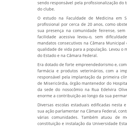
sendo responsável pela profissionalização do 
do clube.
O estudo na Faculdade de Medicina em S
profissional por cerca de 20 anos, como obst
sua presença na comunidade feirense, sem d
facilidade acessiva levou-o, sem dificuldad
mandatos consecutivos na Câmara Municipal 
qualidade de vida para a população. Levou o 
do Estado e na Câmara Federal.
Era dotado de forte empreendedorismo e, com
farmácia e produtos veterinários, com a i
responsável pela implantação da primeira clí
de Misericórdia, órgão mantenedor do Hospital
da sede do nosocômio na Rua Edelvira Olivei
enorme a contribuição ao longo da sua permanê
Diversas escolas estaduais edificadas nesta 
sua ação parlamentar na Câmara Federal, cont
várias comunidades. Também atuou de mod
constituição e instalação da Universidade Es