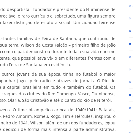
ado desportista - fundador e presidente do Fluminense de
apreciável e raro currículo e, sobretudo, uma figura sempre
 fazer distinção de estatura social. Um cidadão feirense
tantes famílias de Feira de Santana, que contribuiu de
ua terra, Wilson da Costa Falcão – primeiro filho de João
im como o pai, demonstrou durante toda a sua vida enorme
nte, que possibilitava vê-lo em diferentes frentes com a
ando Feira de Santana em evidência.
utros jovens da sua época, tinha no futebol o maior
anhar jogos pelo rádio e através de jornais. O Rio de
ra a capital brasileira em tudo, e também do futebol. Os
s craques dos clubes do Rio: Flamengo, Vasco, Fluminense,
o, Olaria, São Cristóvão e até o Canto do Rio de Niterói.
ovens. O time bicampeão carioca de 1940/1941: Batatais,
zo, Pedro Amorim, Romeu, Rogo, Tim e Hércules, inspirou o
aneiro de 1941. Wilson, além de um dos fundadores, jogou
dedicou de forma mais intensa à parte administrativa,