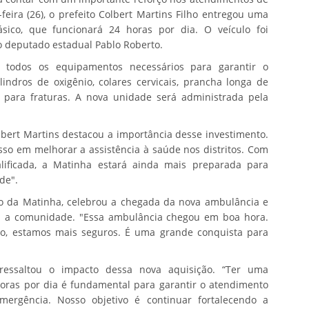
eira (26), o prefeito Colbert Martins Filho entregou uma
ico, que funcionará 24 horas por dia. O veículo foi
 deputado estadual Pablo Roberto.
i todos os equipamentos necessários para garantir o
indros de oxigênio, colares cervicais, prancha longa de
 para fraturas. A nova unidade será administrada pela
lbert Martins destacou a importância desse investimento.
so em melhorar a assistência à saúde nos distritos. Com
ficada, a Matinha estará ainda mais preparada para
de".
to da Matinha, celebrou a chegada da nova ambulância e
a a comunidade. "Essa ambulância chegou em boa hora.
o, estamos mais seguros. É uma grande conquista para
 ressaltou o impacto dessa nova aquisição. “Ter uma
horas por dia é fundamental para garantir o atendimento
mergência. Nosso objetivo é continuar fortalecendo a