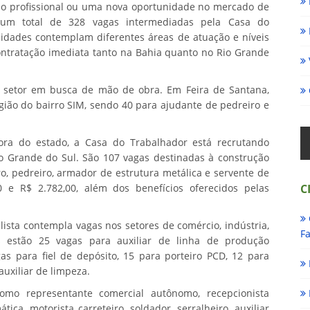
o profissional ou uma nova oportunidade no mercado de
) um total de 328 vagas intermediadas pela Casa do
nidades contemplam diferentes áreas de atuação e níveis
contratação imediata tanto na Bahia quanto no Rio Grande
al setor em busca de mão de obra. Em Feira de Santana,
gião do bairro SIM, sendo 40 para ajudante de pedreiro e
ora do estado, a Casa do Trabalhador está recrutando
io Grande do Sul. São 107 vagas destinadas à construção
iro, pedreiro, armador de estrutura metálica e servente de
0 e R$ 2.782,00, além dos benefícios oferecidos pelas
C
lista contempla vagas nos setores de comércio, indústria,
Fa
s estão 25 vagas para auxiliar de linha de produção
as para fiel de depósito, 15 para porteiro PCD, 12 para
auxiliar de limpeza.
mo representante comercial autônomo, recepcionista
ca, motorista carreteiro, soldador, serralheiro, auxiliar