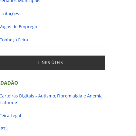
Feriados Municipais
Licitações
Vagas de Emprego
Conheça Feira
LINKS ÚTEIS
IDADÃO
Carteiras Digitais - Autismo, Fibromialgia e Anemia
lciforme
Feira Legal
IPTU