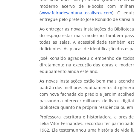
moderno acervo de e-books com milhare
(
www.feiradesantana.tocalivros.com
). O equi
entregue pelo prefeito José Ronaldo de Carvalh
Ao entregar as novas instalações da Biblioteca
do espaço estar mais moderno, também passa
todas as salas. A acessibilidade também est
deficientes. As placas de identificação dos e
José Ronaldo agradeceu o empenho de todo
diretamente na execução das obras e moderni
equipamento ainda este ano.
As novas instalações estão bem mais aconch
padrão dos melhores equipamentos do gênero e
com nova fachada do prédio e jardim acolhedor
passando a oferecer milhares de livros digi
biblioteca quanto na própria residência ou em
Professora, escritora e historiadora, a presi
Lélia Vitor Fernandes, recordou ter participa
1962. Ela testemunhou uma história de vida 