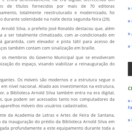
s de títulos fornecidos por mais de 70 editoras
pamento, totalmente reestruturado e modernizado, foi
o durante solenidade na noite desta segunda-feira (29).
 Arnold Silva, o prefeito José Ronaldo destacou que, além
 a ser totalmente climatizado, com ar-condicionado em
á garantida, com elevador e pista tátil para acesso de
spaços também contam com sinalização em braille.
s os membros do Governo Municipal que se envolveram
zação do espaço, visando viabilizar a reinauguração do
egantes. Os móveis são modernos e a estrutura segue o
m nível nacional. Aliado aos investimentos na estrutura,
C
, a Biblioteca Arnold Silva também entra na era digital,
tais, que podem ser acessados tanto nos computadores da
 aparelhos móveis dos usuários cadastrados.
Fa
dente da Academia de Letras e Artes de Feira de Santana,
do da inauguração do prédio da Biblioteca Arnold Silva em
ligada profundamente a este equipamento durante toda a