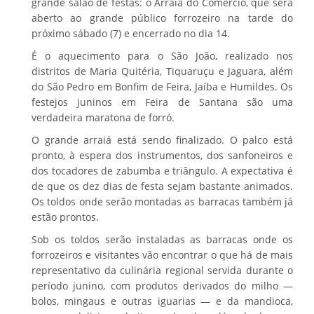
grande salão de festas: o Arraiá do Comércio, que será
aberto ao grande público forrozeiro na tarde do
próximo sábado (7) e encerrado no dia 14.
É o aquecimento para o São João, realizado nos
distritos de Maria Quitéria, Tiquaruçu e Jaguara, além
do São Pedro em Bonfim de Feira, Jaíba e Humildes. Os
festejos juninos em Feira de Santana são uma
verdadeira maratona de forró.
O grande arraiá está sendo finalizado. O palco está
pronto, à espera dos instrumentos, dos sanfoneiros e
dos tocadores de zabumba e triângulo. A expectativa é
de que os dez dias de festa sejam bastante animados.
Os toldos onde serão montadas as barracas também já
estão prontos.
Sob os toldos serão instaladas as barracas onde os
forrozeiros e visitantes vão encontrar o que há de mais
representativo da culinária regional servida durante o
período junino, com produtos derivados do milho —
bolos, mingaus e outras iguarias — e da mandioca,