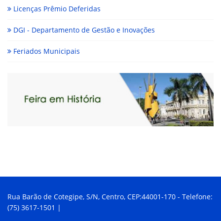
Licenças Prêmio Deferidas
DGI - Departamento de Gestão e Inovações
Feriados Municipais
Rua Barão de Cotegipe, S/N, Centro, CEP:44001-170 - Telefone:
(75) 3617-1501 |