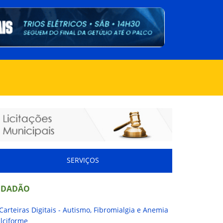
SERVIÇOS
IDADÃO
Carteiras Digitais - Autismo, Fibromialgia e Anemia
lciforme