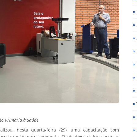
ção Primária à Saúde
lizou, nesta quarta-feira (29), uma capacitação com
re toxoplasmose congênita. O objetivo foi fortalecer as