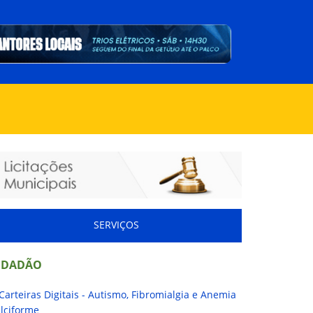
SERVIÇOS
IDADÃO
Carteiras Digitais - Autismo, Fibromialgia e Anemia
lciforme