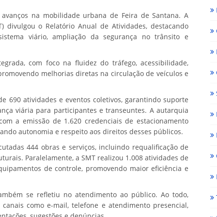
 avanços na mobilidade urbana de Feira de Santana. A
) divulgou o Relatório Anual de Atividades, destacando
istema viário, ampliação da segurança no trânsito e
rada, com foco na fluidez do tráfego, acessibilidade,
 promovendo melhorias diretas na circulação de veículos e
 690 atividades e eventos coletivos, garantindo suporte
nça viária para participantes e transeuntes. A autarquia
 com a emissão de 1.620 credenciais de estacionamento
rando autonomia e respeito aos direitos desses públicos.
utadas 444 obras e serviços, incluindo requalificação de
ruturais. Paralelamente, a SMT realizou 1.008 atividades de
uipamentos de controle, promovendo maior eficiência e
mbém se refletiu no atendimento ao público. Ao todo,
canais como e-mail, telefone e atendimento presencial,
entações, sugestões e denúncias.