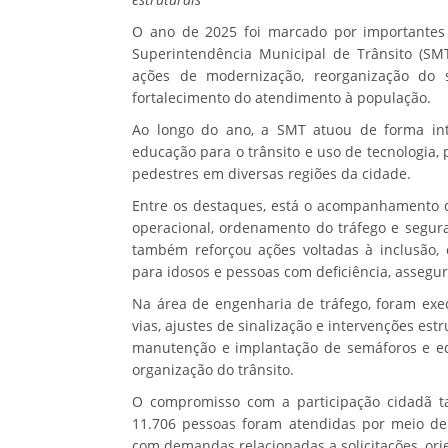
O ano de 2025 foi marcado por importantes
Superintendência Municipal de Trânsito (SMT
ações de modernização, reorganização do s
fortalecimento do atendimento à população.
Ao longo do ano, a SMT atuou de forma integ
educação para o trânsito e uso de tecnologia,
pedestres em diversas regiões da cidade.
Entre os destaques, está o acompanhamento de
operacional, ordenamento do tráfego e segura
também reforçou ações voltadas à inclusão,
para idosos e pessoas com deficiência, assegu
Na área de engenharia de tráfego, foram exec
vias, ajustes de sinalização e intervenções est
manutenção e implantação de semáforos e eq
organização do trânsito.
O compromisso com a participação cidadã ta
11.706 pessoas foram atendidas por meio de 
com demandas relacionadas a solicitações, ori