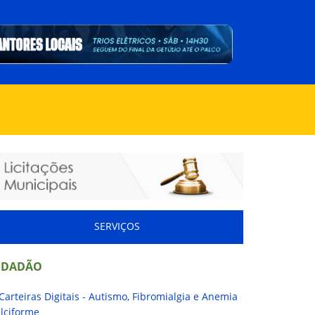
SERVIÇOS
IDADÃO
Carteiras Digitais - Autismo, Fibromialgia e Anemia
lciforme