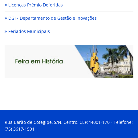
Licenças Prêmio Deferidas
DGI - Departamento de Gestão e Inovações
Feriados Municipais
Rua Barão de Cotegipe, S/N, Centro, CEP:44001-170 - Telefone:
(75) 3617-1501 |