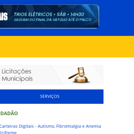
SERVIÇOS
IDADÃO
Carteiras Digitais - Autismo, Fibromialgia e Anemia
lciforme