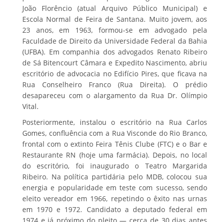
João Florêncio (atual Arquivo Público Municipal) e
Escola Normal de Feira de Santana. Muito jovem, aos
23 anos, em 1963, formou-se em advogado pela
Faculdade de Direito da Universidade Federal da Bahia
(UFBA). Em companhia dos advogados Renato Ribeiro
de Sá Bitencourt Câmara e Expedito Nascimento, abriu
escritório de advocacia no Edifício Pires, que ficava na
Rua Conselheiro Franco (Rua Direita). O prédio
desapareceu com o alargamento da Rua Dr. Olímpio
Vital.
Posteriormente, instalou o escritório na Rua Carlos
Gomes, confluência com a Rua Visconde do Rio Branco,
frontal com o extinto Feira Tênis Clube (FTC) e o Bar e
Restaurante RN (hoje uma farmácia). Depois, no local
do escritório, foi inaugurado o Teatro Margarida
Ribeiro. Na política partidária pelo MDB, colocou sua
energia e popularidade em teste com sucesso, sendo
eleito vereador em 1966, repetindo o êxito nas urnas
em 1970 e 1972. Candidato a deputado federal em
1974 e já próximo do pleito — cerca de 30 dias antes