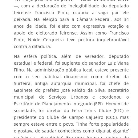
—, com a declaração de inelegibilidade do deputado
feirense Francisco Pinto, ocupou a vaga por ele
deixada. Na eleição para a Câmara Federal, aos 34
anos de idade, foi eleito com expressiva votação e
apoio do eleitorado feirense. Assim como Francisco
Pinto, Noide Cerqueira teve postura inquebrantável
contra a ditadura.
Na esfera política, além de vereador, deputado
estadual e federal, foi suplente do senador Luiz Viana
Filho. Na administração pública local, esteve presente
com o seu habitual dinamismo como diretor da
Surfeira, antiga autarquia municipal, foi chefe de
Gabinete do prefeito José Falcão da Silva, secretário
municipal de Serviços Urbanos e coordenou o
Escritório de Planejamento Integrado (EPI). Homem de
sociedade, foi diretor do Feira Tênis Clube (FTC) e
presidente do Clube de Campo Cajueiro (CCC), mas
sempre esteve entre o povo. Tinha forte popularidade
e gostava de saudar conhecidos como ‘diga aí, gigante’
ou ‘diga aí, gigantinho’. Era uma forma carinhosa de