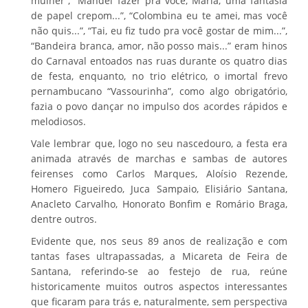
mulher”, “Mandei fazer pra você, Maria, uma fantasia
de papel crepom...”, “Colombina eu te amei, mas você
não quis...”, “Tai, eu fiz tudo pra você gostar de mim...”,
“Bandeira branca, amor, não posso mais...” eram hinos
do Carnaval entoados nas ruas durante os quatro dias
de festa, enquanto, no trio elétrico, o imortal frevo
pernambucano “Vassourinha”, como algo obrigatório,
fazia o povo dançar no impulso dos acordes rápidos e
melodiosos.
Vale lembrar que, logo no seu nascedouro, a festa era
animada através de marchas e sambas de autores
feirenses como Carlos Marques, Aloísio Rezende,
Homero Figueiredo, Juca Sampaio, Elisiário Santana,
Anacleto Carvalho, Honorato Bonfim e Romário Braga,
dentre outros.
Evidente que, nos seus 89 anos de realização e com
tantas fases ultrapassadas, a Micareta de Feira de
Santana, referindo-se ao festejo de rua, reúne
historicamente muitos outros aspectos interessantes
que ficaram para trás e, naturalmente, sem perspectiva