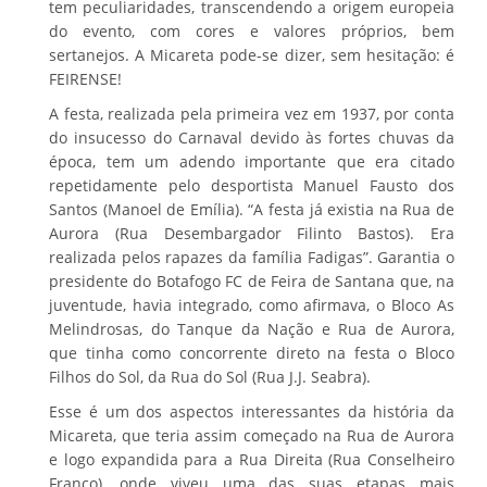
tem peculiaridades, transcendendo a origem europeia
do evento, com cores e valores próprios, bem
sertanejos. A Micareta pode-se dizer, sem hesitação: é
FEIRENSE!
A festa, realizada pela primeira vez em 1937, por conta
do insucesso do Carnaval devido às fortes chuvas da
época, tem um adendo importante que era citado
repetidamente pelo desportista Manuel Fausto dos
Santos (Manoel de Emília). “A festa já existia na Rua de
Aurora (Rua Desembargador Filinto Bastos). Era
realizada pelos rapazes da família Fadigas”. Garantia o
presidente do Botafogo FC de Feira de Santana que, na
juventude, havia integrado, como afirmava, o Bloco As
Melindrosas, do Tanque da Nação e Rua de Aurora,
que tinha como concorrente direto na festa o Bloco
Filhos do Sol, da Rua do Sol (Rua J.J. Seabra).
Esse é um dos aspectos interessantes da história da
Micareta, que teria assim começado na Rua de Aurora
e logo expandida para a Rua Direita (Rua Conselheiro
Franco), onde viveu uma das suas etapas mais