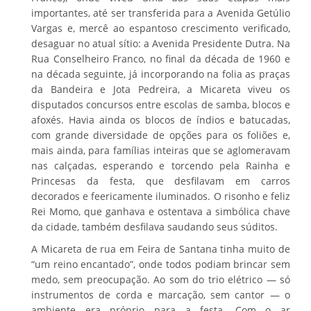
importantes, até ser transferida para a Avenida Getúlio
Vargas e, mercê ao espantoso crescimento verificado,
desaguar no atual sítio: a Avenida Presidente Dutra. Na
Rua Conselheiro Franco, no final da década de 1960 e
na década seguinte, já incorporando na folia as praças
da Bandeira e Jota Pedreira, a Micareta viveu os
disputados concursos entre escolas de samba, blocos e
afoxés. Havia ainda os blocos de índios e batucadas,
com grande diversidade de opções para os foliões e,
mais ainda, para famílias inteiras que se aglomeravam
nas calçadas, esperando e torcendo pela Rainha e
Princesas da festa, que desfilavam em carros
decorados e feericamente iluminados. O risonho e feliz
Rei Momo, que ganhava e ostentava a simbólica chave
da cidade, também desfilava saudando seus súditos.
A Micareta de rua em Feira de Santana tinha muito de
“um reino encantado”, onde todos podiam brincar sem
medo, sem preocupação. Ao som do trio elétrico — só
instrumentos de corda e marcação, sem cantor — o
ambiente era próprio para a festa. Com o ar