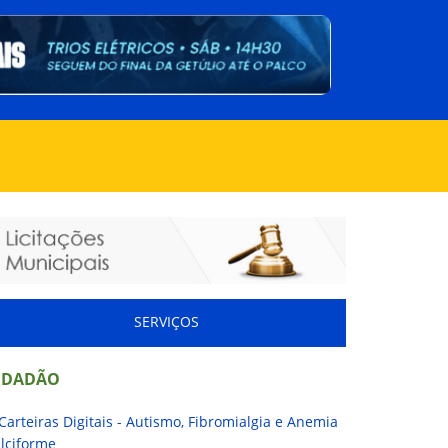
SERVIÇOS
IDADÃO
Carteiras Digitais - Autismo, Fibromialgia e Anemia
lciforme