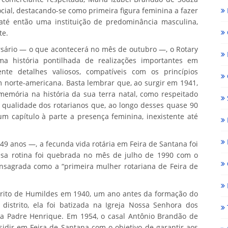
cial, destacando-se como primeira figura feminina a fazer
até então uma instituição de predominância masculina,
te.
sário — o que acontecerá no mês de outubro —, o Rotary
a história pontilhada de realizações importantes em
ente detalhes valiosos, compatíveis com os princípios
m norte-americana. Basta lembrar que, ao surgir em 1941,
 memória na história da sua terra natal, como respeitado
 qualidade dos rotarianos que, ao longo desses quase 90
m capítulo à parte a presença feminina, inexistente até
49 anos —, a fecunda vida rotária em Feira de Santana foi
ssa rotina foi quebrada no mês de julho de 1990 com o
onsagrada como a “primeira mulher rotariana de Feira de
trito de Humildes em 1940, um ano antes da formação do
istrito, ela foi batizada na Igreja Nossa Senhora dos
la Padre Henrique. Em 1954, o casal Antônio Brandão de
idir em Feira de Santana com o objetivo de garantir aos