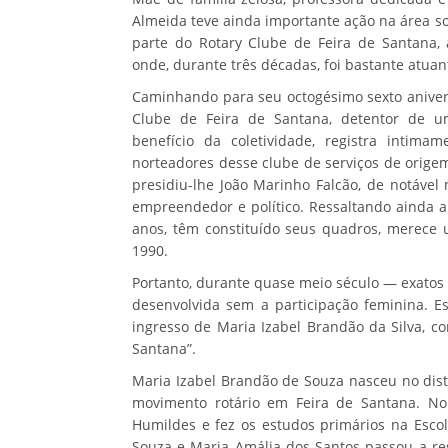
Almeida teve ainda importante ação na área so
parte do Rotary Clube de Feira de Santana, 
onde, durante três décadas, foi bastante atuan
Caminhando para seu octogésimo sexto aniver
Clube de Feira de Santana, detentor de um
benefício da coletividade, registra intimam
norteadores desse clube de serviços de orige
presidiu-lhe João Marinho Falcão, de notável
empreendedor e político. Ressaltando ainda a
anos, têm constituído seus quadros, merece u
1990.
Portanto, durante quase meio século — exatos 
desenvolvida sem a participação feminina. E
ingresso de Maria Izabel Brandão da Silva, c
Santana”.
Maria Izabel Brandão de Souza nasceu no dis
movimento rotário em Feira de Santana. No d
Humildes e fez os estudos primários na Esco
Souza e Maria Amália dos Santos passou a res