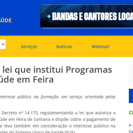
AÚDE
Serviços
Notícias
Webmail
lei que institui Programas
úde em Feira
nteresse público na formação em serviço orientada pelas
C
 Decreto nº 14.175, regulamentando a lei que autoriza a
aúde em Feira de Santana e dispõe sobre o pagamento de
tiva leva também em consideração o interesse público na
Fa
ades do Sistema Único de Saúde (SUS).