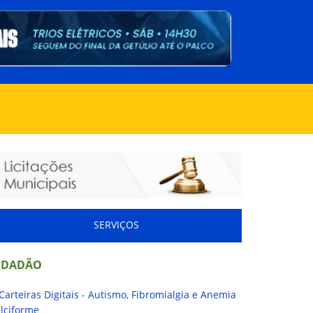
SERVIÇOS
IDADÃO
Carteiras Digitais - Autismo, Fibromialgia e Anemia
lciforme