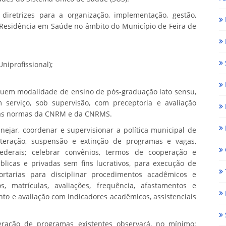
diretrizes para a organização, implementação, gestão,
Residência em Saúde no âmbito do Município de Feira de
niprofissional);
uem modalidade de ensino de pós-graduação lato sensu,
serviço, sob supervisão, com preceptoria e avaliação
e as normas da CNRM e da CNRMS.
ejar, coordenar e supervisionar a política municipal de
lteração, suspensão e extinção de programas e vagas,
ederais; celebrar convênios, termos de cooperação e
blicas e privadas sem fins lucrativos, para execução de
ortarias para disciplinar procedimentos acadêmicos e
vos, matrículas, avaliações, frequência, afastamentos e
ento e avaliação com indicadores acadêmicos, assistenciais
ração de programas existentes observará, no mínimo: