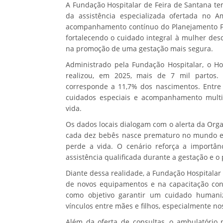
A Fundação Hospitalar de Feira de Santana te
da assistência especializada ofertada no 
acompanhamento contínuo do Planejamento Fam
fortalecendo o cuidado integral à mulher des
na promoção de uma gestação mais segura.
Administrado pela Fundação Hospitalar, o Ho
realizou, em 2025, mais de 7 mil partos.
corresponde a 11,7% dos nascimentos. Entre 
cuidados especiais e acompanhamento multip
vida.
Os dados locais dialogam com o alerta da Or
cada dez bebês nasce prematuro no mundo e
perde a vida. O cenário reforça a importânc
assistência qualificada durante a gestação e o
Diante dessa realidade, a Fundação Hospitalar 
de novos equipamentos e na capacitação con
como objetivo garantir um cuidado humaniza
vínculos entre mães e filhos, especialmente 
Além da oferta de consultas, o ambulatório 