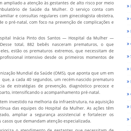
m ampliado a atenção às gestantes de alto risco por meio
Ambulatório de Saúde da Mulher. O serviço conta com
iliar e consultas regulares com ginecologista obstetra,
de o pré-natal, com foco na prevenção de complicações e
spital Inácia Pinto dos Santos — Hospital da Mulher —
 Desse total, 882 bebês nasceram prematuros, o que
eles, estão os prematuros extremos, que necessitam de
rofissional intensivo desde os primeiros momentos de
ganização Mundial da Saúde (OMS), que aponta que um em
 que, a cada 40 segundos, um recém-nascido prematuro
ia de estratégias de prevenção, diagnóstico precoce e
 parto, intensificando o acompanhamento pré-natal.
tem investido na melhoria da infraestrutura, na aquisição
tínua das equipes do Hospital da Mulher. As ações têm
do, ampliar a segurança assistencial e fortalecer os
nos casos que demandam atenção especializada.
prioriza o atendimento de gestantes que necessitam de