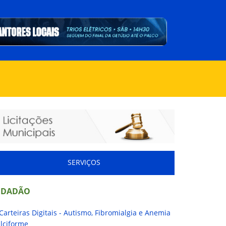
SERVIÇOS
IDADÃO
Carteiras Digitais - Autismo, Fibromialgia e Anemia
lciforme