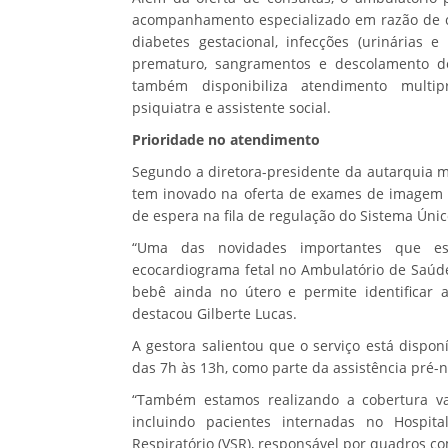
acompanhamento especializado em razão de co
diabetes gestacional, infecções (urinárias e
prematuro, sangramentos e descolamento de 
também disponibiliza atendimento multiprof
psiquiatra e assistente social.
Prioridade no atendimento
Segundo a diretora-presidente da autarquia mu
tem inovado na oferta de exames de imagem d
de espera na fila de regulação do Sistema Únic
“Uma das novidades importantes que es
ecocardiograma fetal no Ambulatório de Saúd
bebê ainda no útero e permite identificar a
destacou Gilberte Lucas.
A gestora salientou que o serviço está dispon
das 7h às 13h, como parte da assistência pré-n
“Também estamos realizando a cobertura vac
incluindo pacientes internadas no Hospita
Respiratório (VSR), responsável por quadros 