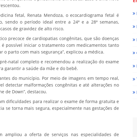
E
rescentou.
icina fetal, Renata Mendoza, o ecocardiograma fetal é
o, sendo o período ideal entre a 24ª e a 28ª semanas,
casos de gravidez de alto risco.
tico precoce de cardiopatias congênitas, que são doenças
 é possível iniciar o tratamento com medicamentos tanto
ar o parto com mais segurança”, explicou a médica.
m pré-natal completo e recomendou a realização do exame
ra garantir a saúde da mãe e do bebê.
tantes do município. Por meio de imagens em tempo real,
el detectar malformações congênitas e até alterações no
me de Down”, destacou.
m dificuldades para realizar o exame de forma gratuita e
cia se torna mais segura, especialmente nas gestações de
ampliou a oferta de serviços nas especialidades de