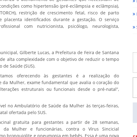
ndições como hipertensão (pré-eclâmpsia e eclâmpsia),
 TORCH), restrição de crescimento fetal, risco de parto
placenta identificados durante a gestação. O serviço
issional com nutricionista, psicólogo, neurologista,
nicipal, Gilberte Lucas, a Prefeitura de Feira de Santana
e alta complexidade com o objetivo de reduzir o tempo
o de Saúde (SUS).
tamos oferecendo às gestantes é a realização do
e da Mulher, exame fundamental que avalia o coração do
lterações estruturais ou funcionais desde o pré-natal”,
ível no Ambulatório de Saúde da Mulher às terças-feiras,
atal ofertada pelo SUS.
inal gratuita para gestantes a partir de 28 semanas,
l da Mulher e funcionárias, contra o Vírus Sincicial
como bronquiolite e pneumonia em bebês. Essa é uma nova