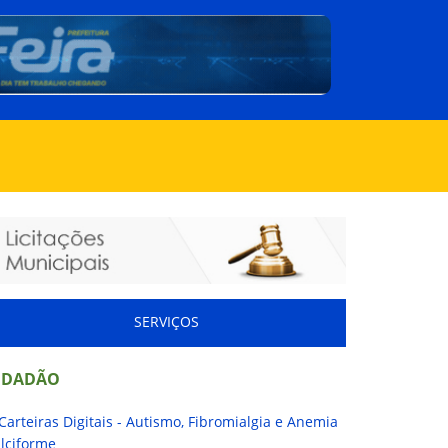
SERVIÇOS
IDADÃO
Carteiras Digitais - Autismo, Fibromialgia e Anemia
lciforme