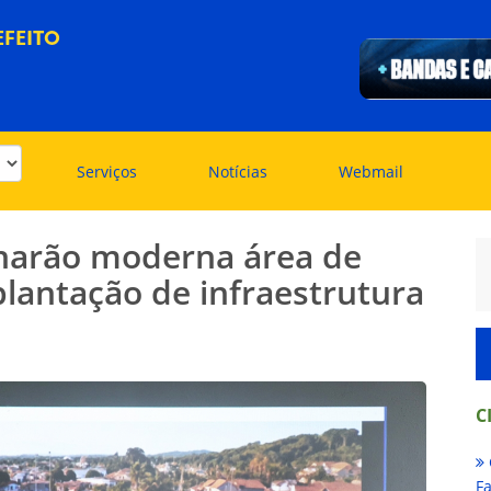
EFEITO
Serviços
Notícias
Webmail
nharão moderna área de
lantação de infraestrutura
C
Fa