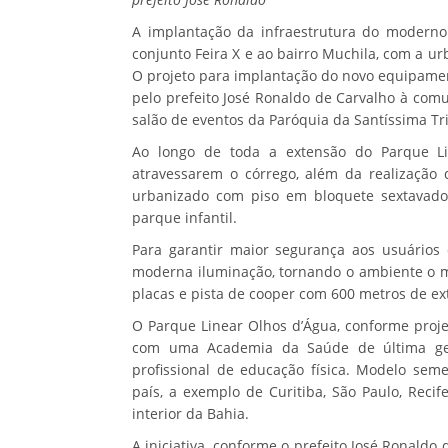
A implantação da infraestrutura do moderno 
conjunto Feira X e ao bairro Muchila, com a 
O projeto para implantação do novo equipamen
pelo prefeito José Ronaldo de Carvalho à comun
salão de eventos da Paróquia da Santíssima Tri
Ao longo de toda a extensão do Parque Lin
atravessarem o córrego, além da realização 
urbanizado com piso em bloquete sextavado
parque infantil.
Para garantir maior segurança aos usuários 
moderna iluminação, tornando o ambiente o m
placas e pista de cooper com 600 metros de ex
O Parque Linear Olhos d’Água, conforme proje
com uma Academia da Saúde de última ge
profissional de educação física. Modelo sem
país, a exemplo de Curitiba, São Paulo, Reci
interior da Bahia.
A iniciativa, conforme o prefeito José Ronaldo