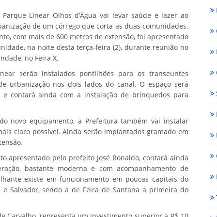
Parque Linear Olhos d’Água vai levar saúde e lazer ao
urbanização de um córrego que corta as duas comunidades.
to, com mais de 600 metros de extensão, foi apresentado
idade, na noite desta terça-feira (2), durante reunião no
ndade, no Feira X.
ear serão instalados pontilhões para os transeuntes
de urbanização nos dois lados do canal. O espaço será
 e contará ainda com a instalação de brinquedos para
do novo equipamento, a Prefeitura também vai instalar
ais claro possível. Ainda serão implantados gramado em
tensão.
to apresentado pelo prefeito José Ronaldo, contará ainda
ração, bastante moderna e com acompanhamento de
elhante existe em funcionamento em poucas capitais do
fe e Salvador, sendo a de Feira de Santana a primeira do
 de Carvalho, representa um investimento superior a R$ 10