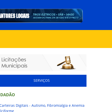
SERVIÇOS
IDADÃO
Carteiras Digitais - Autismo, Fibromialgia e Anemia
lciforme