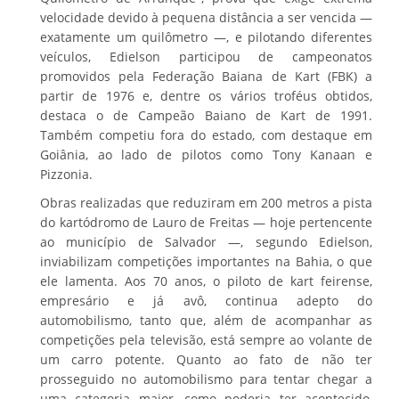
velocidade devido à pequena distância a ser vencida —
exatamente um quilômetro —, e pilotando diferentes
veículos, Edielson participou de campeonatos
promovidos pela Federação Baiana de Kart (FBK) a
partir de 1976 e, dentre os vários troféus obtidos,
destaca o de Campeão Baiano de Kart de 1991.
Também competiu fora do estado, com destaque em
Goiânia, ao lado de pilotos como Tony Kanaan e
Pizzonia.
Obras realizadas que reduziram em 200 metros a pista
do kartódromo de Lauro de Freitas — hoje pertencente
ao município de Salvador —, segundo Edielson,
inviabilizam competições importantes na Bahia, o que
ele lamenta. Aos 70 anos, o piloto de kart feirense,
empresário e já avô, continua adepto do
automobilismo, tanto que, além de acompanhar as
competições pela televisão, está sempre ao volante de
um carro potente. Quanto ao fato de não ter
prosseguido no automobilismo para tentar chegar a
uma categoria maior, como poderia ter acontecido,