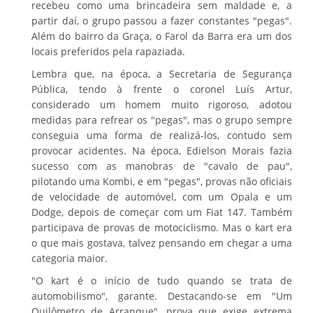
recebeu como uma brincadeira sem maldade e, a
partir daí, o grupo passou a fazer constantes "pegas".
Além do bairro da Graça, o Farol da Barra era um dos
locais preferidos pela rapaziada.
Lembra que, na época, a Secretaria de Segurança
Pública, tendo à frente o coronel Luís Artur,
considerado um homem muito rigoroso, adotou
medidas para refrear os "pegas", mas o grupo sempre
conseguia uma forma de realizá-los, contudo sem
provocar acidentes. Na época, Edielson Morais fazia
sucesso com as manobras de "cavalo de pau",
pilotando uma Kombi, e em "pegas", provas não oficiais
de velocidade de automóvel, com um Opala e um
Dodge, depois de começar com um Fiat 147. Também
participava de provas de motociclismo. Mas o kart era
o que mais gostava, talvez pensando em chegar a uma
categoria maior.
"O kart é o início de tudo quando se trata de
automobilismo", garante. Destacando-se em "Um
Quilômetro de Arranque", prova que exige extrema