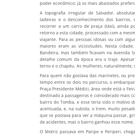
poder econômico; já os mais abastados preferi
A topografia irregular de Salvador, absolut
ladeiras e o desconhecimento dos bairros, 
recorrer a um carro de praça (táxi), ainda 
retorno a esta cidade, processado com a mesma
viajante. Para as pessoas idosas ou com alg
maiores eram as vicissitudes. Nesta cidade
Bandeira, mas também ficavam na Avenida Sen
detalhe comum da época era o traje. Apesar
terno e o chapéu. As mulheres, naturalmente,
Para quem não gostava das marinetes, ou pref
tempo entre os dois no percurso, o embarque 
Praça Presidente Médici, área onde está o Feir
destinado a passageiros e considerado mais conf
bairro do Tomba, e esse teria sido o motivo 
acentuada, e, na subida, o trem, muito pesado,
que se postava para ver a máquina passar, grit
de acidentes, mas o bairro ganhou esse nome.
O Motriz passava em Paripe e Periperi, chega