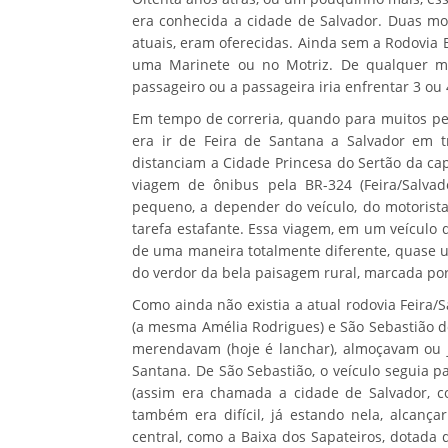
era conhecida a cidade de Salvador. Duas mo
atuais, eram oferecidas. Ainda sem a Rodovia 
uma Marinete ou no Motriz. De qualquer ma
passageiro ou a passageira iria enfrentar 3 ou
Em tempo de correria, quando para muitos pe
era ir de Feira de Santana a Salvador em 
distanciam a Cidade Princesa do Sertão da ca
viagem de ônibus pela BR-324 (Feira/Salva
pequeno, a depender do veículo, do motorist
tarefa estafante. Essa viagem, em um veículo d
de uma maneira totalmente diferente, quase um
do verdor da bela paisagem rural, marcada por
Como ainda não existia a atual rodovia Feira/
(a mesma Amélia Rodrigues) e São Sebastião do
merendavam (hoje é lanchar), almoçavam ou j
Santana. De São Sebastião, o veículo seguia par
(assim era chamada a cidade de Salvador, co
também era difícil, já estando nela, alcança
central, como a Baixa dos Sapateiros, dotada