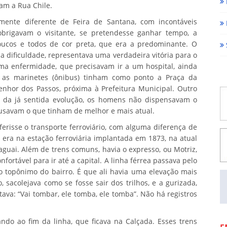
am a Rua Chile.
amente diferente de Feira de Santana, com incontáveis
obrigavam o visitante, se pretendesse ganhar tempo, a
poucos e todos de cor preta, que era a predominante. O
 dificuldade, representava uma verdadeira vitória para o
uma enfermidade, que precisavam ir a um hospital, ainda
, as marinetes (ônibus) tinham como ponto a Praça da
hor dos Passos, próxima à Prefeitura Municipal. Outro
 da já sentida evolução, os homens não dispensavam o
 usavam o que tinham de melhor e mais atual.
erisse o transporte ferroviário, com alguma diferença de
era na estação ferroviária implantada em 1873, na atual
aguai. Além de trens comuns, havia o expresso, ou Motriz,
ortável para ir até a capital. A linha férrea passava pelo
do topônimo do bairro. É que ali havia uma elevação mais
 sacolejava como se fosse sair dos trilhos, e a gurizada,
ava: “Vai tombar, ele tomba, ele tomba”. Não há registros
ndo ao fim da linha, que ficava na Calçada. Esses trens