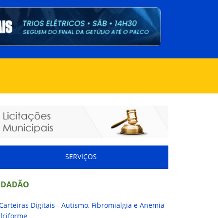
SERVIÇOS
IDADÃO
Carteiras Digitais - Autismo, Fibromialgia e Anemia
lciforme