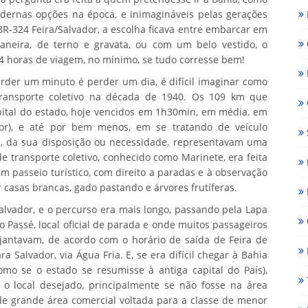
dernas opções na época, e inimagináveis pelas gerações
BR-324 Feira/Salvador, a escolha ficava entre embarcar em
neira, de terno e gravata, ou com um belo vestido, o
 4 horas de viagem, no mínimo, se tudo corresse bem!
rder um minuto é perder um dia, é difícil imaginar como
transporte coletivo na década de 1940. Os 109 km que
pital do estado, hoje vencidos em 1h30min, em média, em
dor), e até por bem menos, em se tratando de veículo
a, da sua disposição ou necessidade, representavam uma
e transporte coletivo, conhecido como Marinete, era feita
 passeio turístico, com direito a paradas e à observação
 casas brancas, gado pastando e árvores frutíferas.
Salvador, e o percurso era mais longo, passando pela Lapa
 Passé, local oficial de parada e onde muitos passageiros
antavam, de acordo com o horário de saída de Feira de
a Salvador, via Água Fria. E, se era difícil chegar à Bahia
mo se o estado se resumisse à antiga capital do País),
r o local desejado, principalmente se não fosse na área
 de grande área comercial voltada para a classe de menor