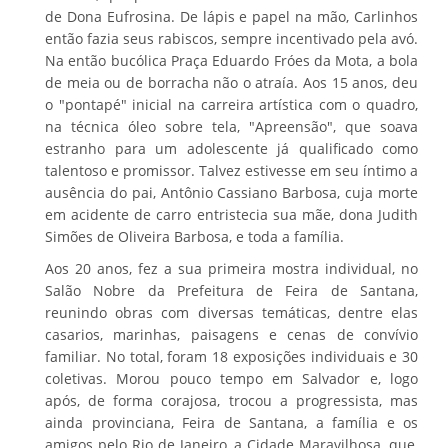
de Dona Eufrosina. De lápis e papel na mão, Carlinhos
então fazia seus rabiscos, sempre incentivado pela avó.
Na então bucólica Praça Eduardo Fróes da Mota, a bola
de meia ou de borracha não o atraía. Aos 15 anos, deu
o "pontapé" inicial na carreira artística com o quadro,
na técnica óleo sobre tela, "Apreensão", que soava
estranho para um adolescente já qualificado como
talentoso e promissor. Talvez estivesse em seu íntimo a
ausência do pai, Antônio Cassiano Barbosa, cuja morte
em acidente de carro entristecia sua mãe, dona Judith
Simões de Oliveira Barbosa, e toda a família.
Aos 20 anos, fez a sua primeira mostra individual, no
Salão Nobre da Prefeitura de Feira de Santana,
reunindo obras com diversas temáticas, dentre elas
casarios, marinhas, paisagens e cenas de convívio
familiar. No total, foram 18 exposições individuais e 30
coletivas. Morou pouco tempo em Salvador e, logo
após, de forma corajosa, trocou a progressista, mas
ainda provinciana, Feira de Santana, a família e os
amigos pelo Rio de Janeiro, a Cidade Maravilhosa, que,