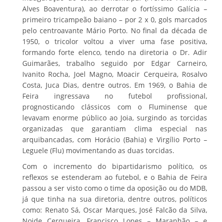
Alves Boaventura), ao derrotar o fortíssimo Galícia –
primeiro tricampeão baiano – por 2 x 0, gols marcados
pelo centroavante Mário Porto. No final da década de
1950, o tricolor voltou a viver uma fase positiva,
formando forte elenco, tendo na diretoria o Dr. Adir
Guimarães, trabalho seguido por Edgar Carneiro,
Ivanito Rocha, Joel Magno, Moacir Cerqueira, Rosalvo
Costa, Juca Dias, dentre outros. Em 1969, o Bahia de
Feira ingressava no futebol profissional,
prognosticando clássicos com o Fluminense que
levavam enorme público ao Joia, surgindo as torcidas
organizadas que garantiam clima especial nas
arquibancadas, com Horácio (Bahia) e Virgílio Porto –
Leguele (Flu) movimentando as duas torcidas.
Com o incremento do bipartidarismo político, os
reflexos se estenderam ao futebol, e o Bahia de Feira
passou a ser visto como o time da oposição ou do MDB,
já que tinha na sua diretoria, dentre outros, políticos
como: Renato Sá, Oscar Marques, José Falcão da Silva,
Noide Cerqueira, Francisco Lopes – Maranhão – e