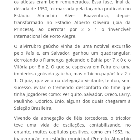
os atletas eram bem remunerados. Essa fase, final da
década de 1950, foi marcada pela façanha praticada no
Estádio Almachio Alves Boaventura, depois
transformado no Estádio Alberto Oliveira (Joia da
Princesa), ao derrotar por 2 x 1 o ‘invencível’
Internacional de Porto Alegre.
O alvirrubro gaúcho vinha de uma notável excursão
pelo País e, em Salvador, ganhou um quadrangular,
derrotando o Flamengo, goleando o Bahia por 7 x 0 e o
Vitória por 8 x 2. O que se esperava em Feira era uma
impiedosa goleada gaúcha, mas o ‘bicho-papão’ fez 2 x
1. O juiz, que veio na delegação visitante, tentou, sem
sucesso, evitar o tremendo desconforto do time que
tinha jogadores como: Periquito, Salvador, Oreco, Larry,
Paulinho, Odorico, Ênio, alguns dos quais chegaram à
Seleção Brasileira.
Vivendo da abnegação de fiéis torcedores, o tricolor
teve uma vida de oscilações, contabilizando, no
entanto, muitos capítulos positivos, como em 1953, na
inauguração do estádio municipal (Prefeito Almachio