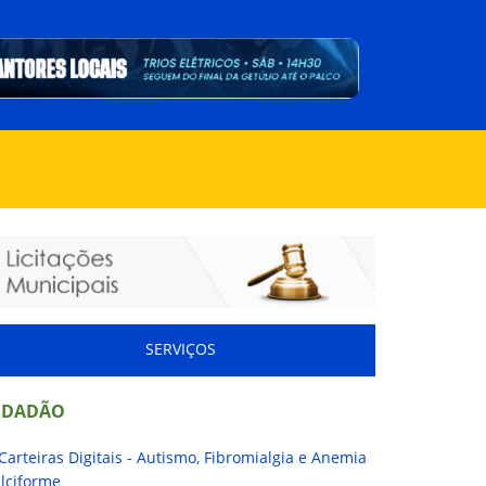
SERVIÇOS
IDADÃO
Carteiras Digitais - Autismo, Fibromialgia e Anemia
lciforme