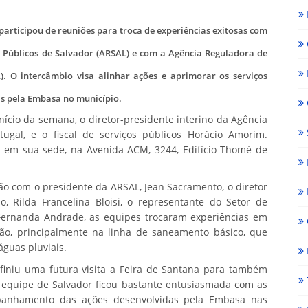
participou de reuniões para troca de experiências exitosas com
s Públicos de Salvador (ARSAL) e com a Agência Reguladora de
 O intercâmbio visa alinhar ações e aprimorar os serviços
as pela Embasa no município.
nício da semana, o diretor-presidente interino da Agência
ugal, e o fiscal de serviços públicos Horácio Amorim.
, em sua sede, na Avenida ACM, 3244, Edifício Thomé de
ião com o presidente da ARSAL, Jean Sacramento, o diretor
 Rilda Francelina Bloisi, o representante do Setor de
a Fernanda Andrade, as equipes trocaram experiências em
ação, principalmente na linha de saneamento básico, que
guas pluviais.
efiniu uma futura visita a Feira de Santana para também
“A equipe de Salvador ficou bastante entusiasmada com as
panhamento das ações desenvolvidas pela Embasa nas