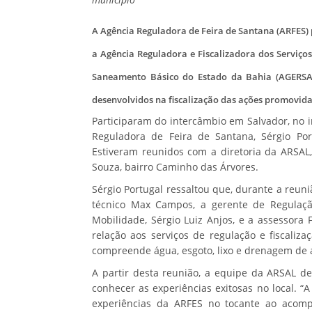
A Agência Reguladora de Feira de Santana (ARFES) 
a Agência Reguladora e Fiscalizadora dos Serviço
Saneamento Básico do Estado da Bahia (AGERSA).
desenvolvidos na fiscalização das ações promovid
Participaram do intercâmbio em Salvador, no i
Reguladora de Feira de Santana, Sérgio Port
Estiveram reunidos com a diretoria da ARSAL
Souza, bairro Caminho das Árvores.
Sérgio Portugal ressaltou que, durante a reun
técnico Max Campos, a gerente de Regulação,
Mobilidade, Sérgio Luiz Anjos, e a assessor
relação aos serviços de regulação e fiscaliz
compreende água, esgoto, lixo e drenagem de á
A partir desta reunião, a equipe da ARSAL d
conhecer as experiências exitosas no local. 
experiências da ARFES no tocante ao acom