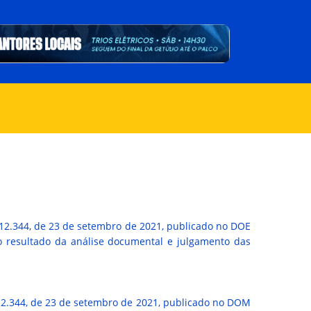
12.344, de 23 de setembro de 2021, publicado no DOE
 resultado da análise documental e julgamento das
12.344, de 23 de setembro de 2021, publicado no DOM