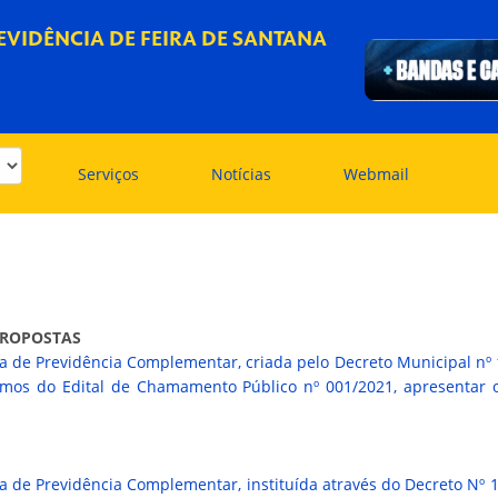
EVIDÊNCIA DE FEIRA DE SANTANA
Serviços
Notícias
Webmail
PROPOSTAS
 de Previdência Complementar, criada pelo Decreto Municipal nº 
mos do Edital de Chamamento Público nº 001/2021, apresentar o
 de Previdência Complementar, instituída através do Decreto Nº 