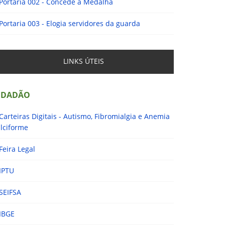
Portaria 002 - Concede a Medalha
Portaria 003 - Elogia servidores da guarda
LINKS ÚTEIS
IDADÃO
Carteiras Digitais - Autismo, Fibromialgia e Anemia
lciforme
Feira Legal
IPTU
SEIFSA
IBGE