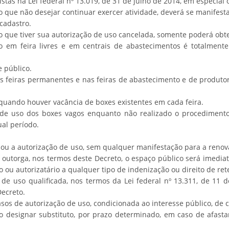
tas na Lei federal nº 13.019, de 31 de julho de 2014, em especial o 
io que não desejar continuar exercer atividade, deverá se manifes
cadastro.
io que tiver sua autorização de uso cancelada, somente poderá obt
 em feira livres e em centrais de abastecimentos é totalment
e público.
 feiras permanentes e nas feiras de abastecimento e de produtor
quando houver vacância de boxes existentes em cada feira.
 de uso dos boxes vagos enquanto não realizado o procedimento 
al período.
 ou a autorização de uso, sem qualquer manifestação para a renova
 outorga, nos termos deste Decreto, o espaço público será imedia
o ou autorizatário a qualquer tipo de indenização ou direito de ret
e uso qualificada, nos termos da Lei federal nº 13.311, de 11 de
Decreto.
sos de autorização de uso, condicionada ao interesse público, de c
 designar substituto, por prazo determinado, em caso de afastame