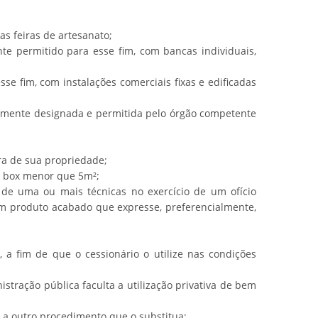
as feiras de artesanato;
nte permitido para esse fim, com bancas individuais,
se fim, com instalações comerciais fixas e edificadas
viamente designada e permitida pelo órgão competente
ra de sua propriedade;
e box menor que 5m²;
 de uma ou mais técnicas no exercício de um ofício
m produto acabado que expresse, preferencialmente,
a fim de que o cessionário o utilize nas condições
nistração pública faculta a utilização privativa de bem
 a outro procedimento que o substitua;