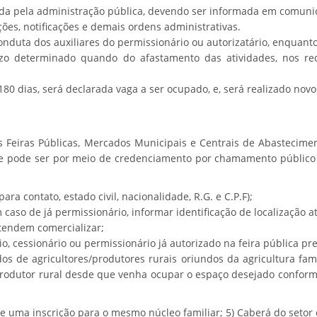
ada pela administração pública, devendo ser informada em comunic
ões, notificações e demais ordens administrativas.
duta dos auxiliares do permissionário ou autorizatário, enquanto 
o determinado quando do afastamento das atividades, nos rec
180 dias, será declarada vaga a ser ocupado, e, será realizado no
 Feiras Públicas, Mercados Municipais e Centrais de Abastecime
ue pode ser por meio de credenciamento por chamamento público 
ra contato, estado civil, nacionalidade, R.G. e C.P.F);
 caso de já permissionário, informar identificação de localização at
tendem comercializar;
o, cessionário ou permissionário já autorizado na feira pública pr
 de agricultores/produtores rurais oriundos da agricultura fami
/produtor rural desde que venha ocupar o espaço desejado confor
 de uma inscrição para o mesmo núcleo familiar; 5) Caberá do set