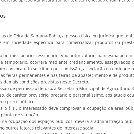
COS
as de Feira de Santana-Bahia, a pessoa física ou jurídica que te
se em sociedade específica para comercializar produtos ou pres
permissionário, cessionário e/ou autorizatário, na mesma ou em ou
 temporário, ocorrerá mediante credenciamento, assegurados o i
to convocatório solicitada por comissão , associação ou entidade r
as feiras permanentes e nas feiras de abastecimento e de produtor
as demais condições previstas neste Decreto.
são de permissão de uso, a Secretaria Municipal de Agricultura, 
so, de caráter provisório, precário e personalíssimo, aos atuais 
m o preço público.
a o § 1º, o interessado deve comprovar a ocupação da área púb
planta de situação.
na ocupação dos espaços públicos, deverá a administração públi
mo outros fatores relevantes de interesse social.