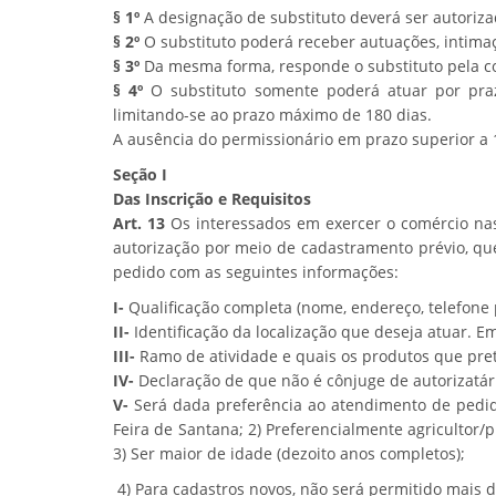
§ 1º
A designação de substituto deverá ser autoriz
§ 2º
O substituto poderá receber autuações, intimaç
§ 3º
Da mesma forma, responde o substituto pela con
§ 4º
O substituto somente poderá atuar por praz
limitando-se ao prazo máximo de 180 dias.
A ausência do permissionário em prazo superior a 
Seção I
Das Inscrição e Requisitos
Art. 13
Os interessados em exercer o comércio nas
autorização por meio de cadastramento prévio, q
pedido com as seguintes informações:
I-
Qualificação completa (nome, endereço, telefone pa
II-
Identificação da localização que deseja atuar. Em
III-
Ramo de atividade e quais os produtos que pre
IV-
Declaração de que não é cônjuge de autorizatári
V-
Será dada preferência ao atendimento de pedidos
Feira de Santana; 2) Preferencialmente agricultor
3) Ser maior de idade (dezoito anos completos);
4) Para cadastros novos, não será permitido mais