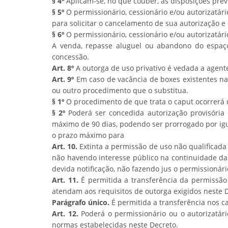
§ 4º
Aplicam-se, no que couber, as disposições previs
§ 5º
O permissionário, cessionário e/ou autorizatár
para solicitar o cancelamento de sua autorização e 
§ 6º
O permissionário, cessionário e/ou autorizatár
A venda, repasse aluguel ou abandono do espaço
concessão.
Art. 8º
A outorga de uso privativo é vedada a agent
Art. 9º
Em caso de vacância de boxes existentes nas
ou outro procedimento que o substitua.
§ 1º
O procedimento de que trata o caput ocorrerá 
§ 2º
Poderá ser concedida autorização provisória
máximo de 90 dias, podendo ser prorrogado por igu
o prazo máximo para
Art. 10.
Extinta a permissão de uso não qualificada
não havendo interesse público na continuidade da
devida notificação, não fazendo jus o permissionári
Art. 11.
É permitida a transferência da permissão d
atendam aos requisitos de outorga exigidos neste 
Parágrafo único.
É permitida a transferência nos ca
Art. 12.
Poderá o permissionário ou o autorizatário
normas estabelecidas neste Decreto.