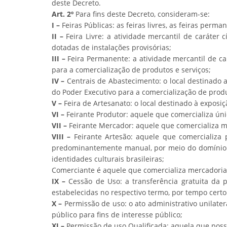
deste Decreto.
Art. 2º
Para fins deste Decreto, consideram-se:
I –
Feiras Públicas: as feiras livres, as feiras perma
II –
Feira Livre: a atividade mercantil de caráter 
dotadas de instalações provisórias;
III –
Feira Permanente: a atividade mercantil de car
para a comercialização de produtos e serviços;
IV –
Centrais de Abastecimento: o local destinado 
do Poder Executivo para a comercialização de prod
V –
Feira de Artesanato: o local destinado à exposi
VI –
Feirante Produtor: aquele que comercializa úni
VII –
Feirante Mercador: aquele que comercializa m
VIII –
Feirante Artesão: aquele que comercializa 
predominantemente manual, por meio do domínio i
identidades culturais brasileiras;
Comerciante é aquele que comercializa mercadoria
IX –
Cessão de Uso: a transferência gratuita da 
estabelecidas no respectivo termo, por tempo cert
X –
Permissão de uso: o ato administrativo unilatera
público para fins de interesse público;
XI –
Permissão de uso Qualificada: aquela que poss