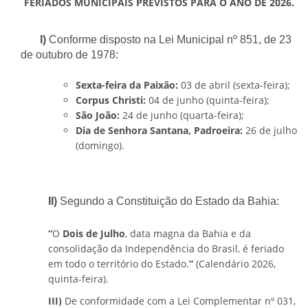
FERIADOS MUNICIPAIS PREVISTOS PARA O ANO DE 2026.
I)
Conforme disposto na Lei Municipal nº 851, de 23
de outubro de 1978:
Sexta-feira da Paixão:
03 de abril (sexta-feira);
Corpus Christi:
04 de junho (quinta-feira);
São João:
24 de junho (quarta-feira);
Dia de Senhora Santana, Padroeira:
26 de julho
(domingo).
II)
Segundo a Constituição do Estado da Bahia:
“
O
Dois de Julho
, data magna da Bahia e da
consolidação da Independência do Brasil, é feriado
em todo o território do Estado.
”
(Calendário 2026,
quinta-feira).
III)
De conformidade com a Lei Complementar nº 031,