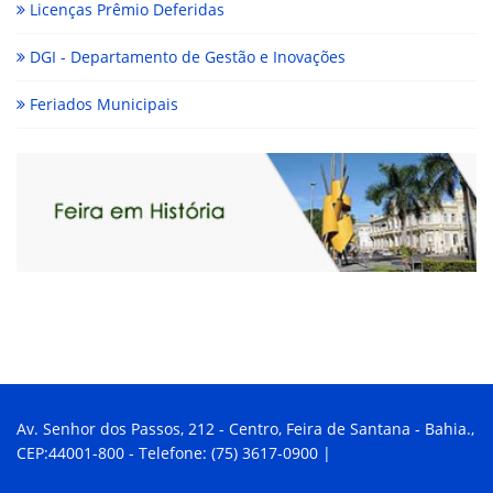
Licenças Prêmio Deferidas
DGI - Departamento de Gestão e Inovações
Feriados Municipais
Av. Senhor dos Passos, 212 - Centro, Feira de Santana - Bahia.,
CEP:44001-800 - Telefone: (75) 3617-0900 |