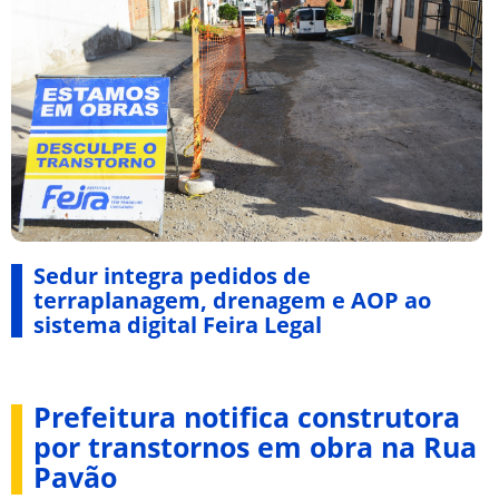
Sedur integra pedidos de
terraplanagem, drenagem e AOP ao
sistema digital Feira Legal
Prefeitura notifica construtora
por transtornos em obra na Rua
Pavão