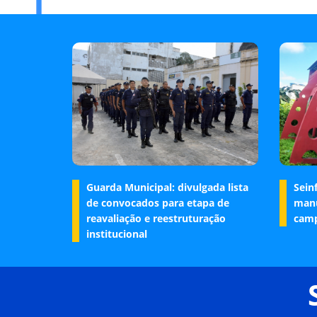
Guarda Municipal: divulgada lista
Sein
de convocados para etapa de
manu
reavaliação e reestruturação
camp
institucional