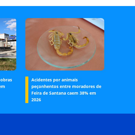
 obras
Acidentes por animais
 em
peçonhentos entre moradores de
Feira de Santana caem 38% em
2026