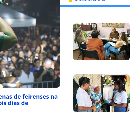
enas de feirenses na
is dias de