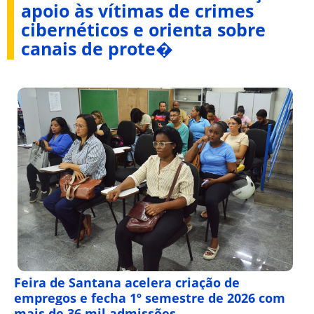
apoio às vítimas de crimes
cibernéticos e orienta sobre
canais de prote�
Feira de Santana acelera criação de
empregos e fecha 1º semestre de 2026 com
mais de 36 mil admissões