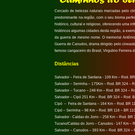
Cercado de belezas naturais marcadas pelo clima
predominante na região, com o seu bioma perfeit
histórico, cultural e religioso, oferecendo uma i
históricos algumas cidades desta região, a exe
da guerra de mesmo nome. O memorial Antônio 
Guerra de Canudos, drama dirigido pelo cineas
famoso cangaceiro do Brasil, Virgulino Ferreira
Distâncias
Salvador – Feira de Santana - 109 Km – Rod. B
Salvador – Serrinha – 175Km – Rod. BR 324 – R
Salvador – Tucano – 246 Km – Rod. BR 324 – R
Salvador – Cipó 251 Km – Rod. BR 324 – Rod. B
Cipó – Feira de Santana – 164 Km – Rod. BR 1
Cipó – Serrinha – 98 Km – Rod. BR 116 – BR 11
Salvador - Caldas do Jorro – 258 Km – Rod. BR
Tucano/Caldas do Jorro – Canudos - 147 Km – 
Salvador – Canudos – 393 Km – Rod. BR 324 – 