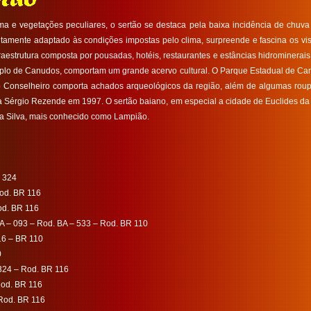
 e vegetações peculiares, o sertão se destaca pela baixa incidência de chuva e 
amente adaptado às condições impostas pelo clima, surpreende e fascina os visit
nfraestrutura composta por pousadas, hotéis, restaurantes e estâncias hidrominerais.
mplo de Canudos, comportam um grande acervo cultural. O Parque Estadual de Canu
Conselheiro comporta achados arqueológicos da região, além de algumas roup
ta Sérgio Rezende em 1997. O sertão baiano, em especial a cidade de Euclides 
 da Silva, mais conhecido como Lampião.
R 324
od. BR 116
od. BR 116
A – 093 – Rod. BA – 533 – Rod. BR 110
16 – BR 110
0
 324 – Rod. BR 116
Rod. BR 116
Rod. BR 116