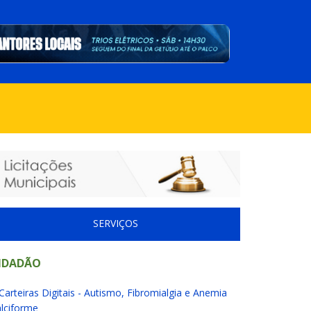
SERVIÇOS
IDADÃO
Carteiras Digitais - Autismo, Fibromialgia e Anemia
lciforme