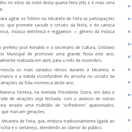
ho no início da noite desta quarta-feira (08) e é mais uma
a.
a agitar os foliões na Micareta de Feira as participações
o, que promete sacudir o circuito da festa, e do carioca
ioca, música eletrônica e reggaeton — gênero da música
prefeito José Ronaldo e o secretário de Cultura, Cristiano
o Municipal de promover uma grande festa este ano,
almente realizada em abril, para o mês de novembro.
mescla os mais variados ritmos durante a Micareta. A
mance e a batida inconfundível do arrocha no circuito da
 atrações da folia momesca deste ano.
 Maneca Ferreira, na Avenida Presidente Dutra, em data e
grade de atrações seja fechada, com o anúncio de outras
ista arraste uma multidão de “sofredores” apaixonados,
ts que marcam gerações.
 Micareta de Feira, que, embora tradicionalmente ligada ao
rocha e o sertanejo, atendendo ao clamor do público.