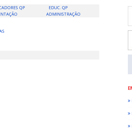
CADORES QP
EDUC. QP
ENTAÇÃO
ADMINISTRAÇÃO
AS
E