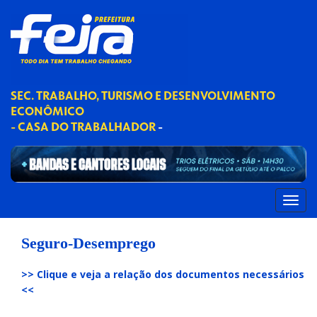
SEC. TRABALHO, TURISMO E DESENVOLVIMENTO
ECONÔMICO
- CASA DO TRABALHADOR
-
Seguro-Desemprego
>> Clique e veja a relação dos d
ocumentos necessários
<<