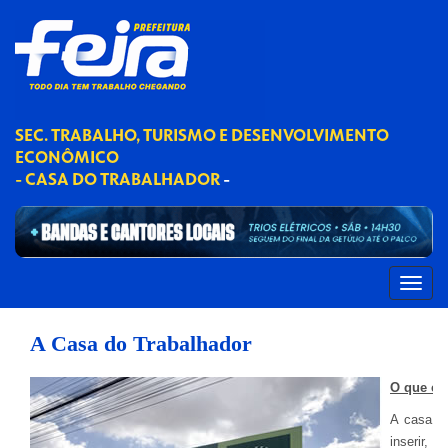
SEC. TRABALHO, TURISMO E DESENVOLVIMENTO
ECONÔMICO
- CASA DO TRABALHADOR
-
A Casa do Trabalhador
O que é 
A casa d
inserir, 