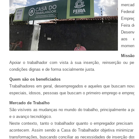
mercado d
Federal, 
Emprego)
Feira de 
Desenvol
aos emp
momentan
Missão
Apoiar o trabalhador com vista à sua inserção, reinserção ou per
condições dignas e de forma socialmente justa.
Quem são os beneficiados
Trabalhadores em geral, desempregados e aqueles que buscam nova o
especiais, idosos, pessoas que buscam o primeiro emprego e empregad
Mercado de Trabalho
São visíveis as mudanças no mundo do trabalho, principalmente a part
e o avanço tecnológico.
Neste contexto, tanto o trabalhador quanto o empregador precisam 
acontecem. Assim sendo a Casa do Trabalhador objetiva minimizar o
transformações, buscando conciliar as necessidades de inserção dos t