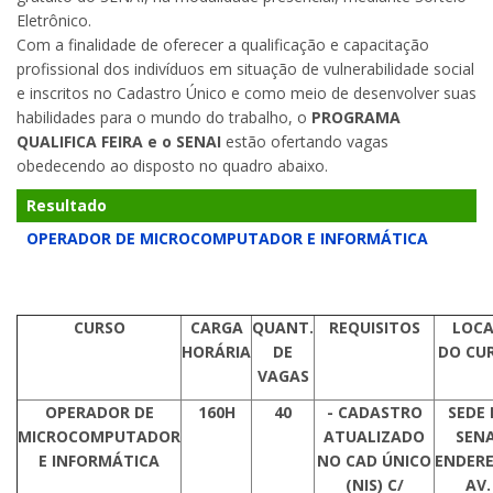
Eletrônico.
Com a finalidade de oferecer a qualificação e capacitação
profissional dos indivíduos em situação de vulnerabilidade social
e inscritos no Cadastro Único e como meio de desenvolver suas
habilidades para o mundo do trabalho, o
PROGRAMA
QUALIFICA FEIRA e o SENAI
estão ofertando vagas
obedecendo ao disposto no quadro abaixo.
Resultado
OPERADOR DE MICROCOMPUTADOR E INFORMÁTICA
CURSO
CARGA
QUANT.
REQUISITOS
LOCA
HORÁRIA
DE
DO CU
VAGAS
OPERADOR DE
160H
40
- CADASTRO
SEDE 
MICROCOMPUTADOR
ATUALIZADO
SENA
E INFORMÁTICA
NO CAD ÚNICO
ENDERE
(NIS) C/
AV.