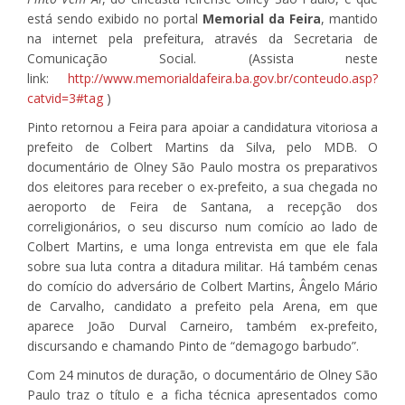
está sendo exibido no portal
Memorial da Feira
, mantido
na internet pela prefeitura, através da Secretaria de
Comunicação Social. (Assista neste
link:
http://www.memorialdafeira.ba.gov.br/conteudo.asp?
catvid=3#tag
)
Pinto retornou a Feira para apoiar a candidatura vitoriosa a
prefeito de Colbert Martins da Silva, pelo MDB. O
documentário de Olney São Paulo mostra os preparativos
dos eleitores para receber o ex-prefeito, a sua chegada no
aeroporto de Feira de Santana, a recepção dos
correligionários, o seu discurso num comício ao lado de
Colbert Martins, e uma longa entrevista em que ele fala
sobre sua luta contra a ditadura militar. Há também cenas
do comício do adversário de Colbert Martins, Ângelo Mário
de Carvalho, candidato a prefeito pela Arena, em que
aparece João Durval Carneiro, também ex-prefeito,
discursando e chamando Pinto de “demagogo barbudo”.
Com 24 minutos de duração, o documentário de Olney São
Paulo traz o título e a ficha técnica apresentados como