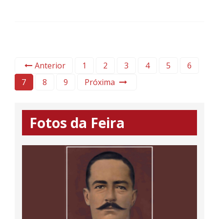
Anterior
1
2
3
4
5
6
7
8
9
Próxima
Fotos da Feira