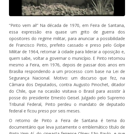
“Pinto vem aí!” Na década de 1970, em Feira de Santana,
essa expressão era quase um grito de guerra dos
opositores do regime militar, para anunciar a possibilidade
de Francisco Pinto, prefeito cassado e preso pelo Golpe
Militar de 1964, retornar à cidade para liderar a oposição e,
quem sabe, voltar a governar o município. E Pinto retornou
mesmo a Feira, em 1976, depois de passar dois anos em
Brasília respondendo a um processo com base na Lei de
Segurança Nacional. Motivo: um discurso que fez, na
Câmara dos Deputados, contra Augusto Pinochet, ditador
do Chile, que na ocasião visitava o Brasil para assistir à
posse do presidente Ernesto Geisel. Julgado pelo Supremo
Tribunal Federal, Pinto perdeu o mandato de deputado
federal e ficou preso por seis meses.
O retorno de Pinto a Feira de Santana é tema do
documentário que leva justamente o emblemático título de
Pinto Vem Aí
, do cineasta feirense Olney São Paulo, e que