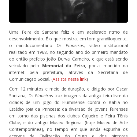
Uma Feira de Santana feliz e em acelerado ritmo de
desenvolvimento. É o que mostra, em tom grandiloquente,
o minidocumentário
Os Pioneiros
, vídeo institucional
realizado em 1968, no segundo ano do primeiro mandato
do então prefeito João Durval Carneiro, e que está sendo
veiculado pelo
Memorial da Feira
, portal mantido na
internet pela prefeitura, através da Secretaria de
Comunicação Social. (
Assista neste link
)
Com 12 minutos e meio de duração, e dirigido por Oscar
Santana,
Os Pioneiros
traz imagens da antiga feira-livre da
cidade; de um jogo do Fluminense contra o Bahia no
Estádio Joia da Princesa; da diversão de jovens feirenses
em torno das piscinas dos clubes Cajueiro e Feira Tênis
Clube; e do antigo Museu Regional (hoje Museu de Arte
Contemporânea), no tempo em que ainda expunha os
acervos da Civilização do Couro e dos pintores