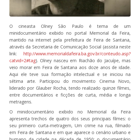
O cineasta Olney São Paulo é tema de um
minidocumentário exibido no portal Memorial da Feira,
mantido na internet pela prefeitura de Feira de Santana,
através da Secretaria de Comunicação Social (assista neste
link:
http://www.memorialdafeira.ba.gov.br/conteudo.asp?
catvid=2#tag
). Olney nasceu em Riachão do Jacuípe, mas
veio morar em Feira de Santana aos doze anos de idade.
Aqui ele teve sua formação intelectual e se iniciou na
sétima arte. Participou do movimento Cinema Novo,
liderado por Glauber Rocha, tendo realizado quinze filmes,
entre documentários e ficções de curta, média e longa
metragens.
O minidocumentário exibido no Memorial da Feira
apresenta trechos de quatro dos seus principais filmes: o
seu primeiro curta-metragem, Um crime na rua, filmado
em Feira de Santana e em que aparece o cenário urbano e
humano da cidade na década de 1950; o documentário